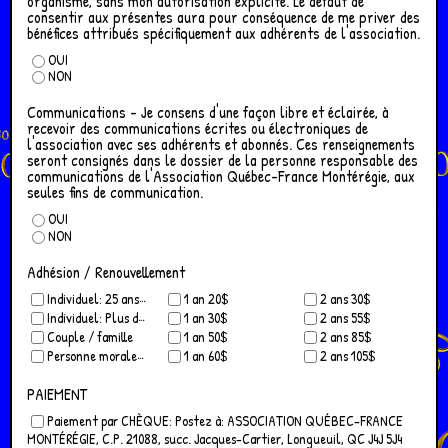
organisme, sans mon autorisation explicite. Le défaut de
consentir aux présentes aura pour conséquence de me priver des
bénéfices attribués spécifiquement aux adhérents de l'association.
OUI
NON
Communications - Je consens d'une façon libre et éclairée, à
recevoir des communications écrites ou électroniques de
l'association avec ses adhérents et abonnés. Ces renseignements
seront consignés dans le dossier de la personne responsable des
communications de l'Association Québec-France Montérégie, aux
seules fins de communication.
OUI
NON
Adhésion / Renouvellement
Individuel: 25 ans et moins
1 an 20$
2 ans 30$
Individuel: Plus de 25 ans
1 an 30$
2 ans 55$
Couple / famille
1 an 50$
2 ans 85$
Personne morale / organisme
1 an 60$
2 ans 105$
PAIEMENT
Paiement par CHÈQUE: Postez à: ASSOCIATION QUÉBEC-FRANCE
MONTÉRÉGIE, C.P. 21088, succ. Jacques-Cartier, Longueuil, QC J4J 5J4