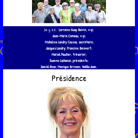
De g. à d.:
Lorraine Guay Boivin, v-p;
Jean-Marie Comeau, v-p;
Micheline Landry Coussa, secrétaire;
Jacques Landry; Francine Boisvert;
Marcel Faucher, trésorier;
Suanne Lachance, présidente;
Daniel Rose; Monique Brisson; Noëlla Jean.
Présidence