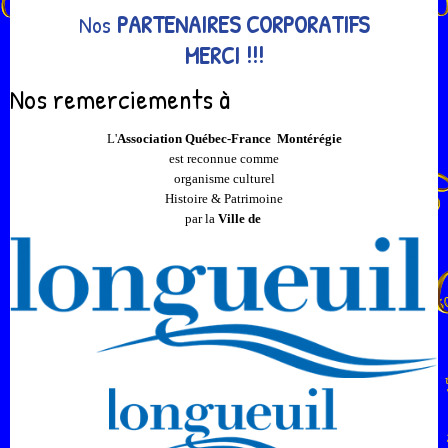
Nos
PARTENAIRES CORPORATIFS
MERCI !!!
Nos remerciements à
L'
Association Québec-France Montérégie
est reconnue comme
organisme culturel
Histoire & Patrimoine
par la
Ville de